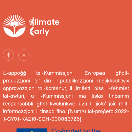
L-appoġġ tal-Kummissjoni Ewropea għall-
produzzjoni ta' din il-pubblikazzjoni ma
jikkostitwix
approvazzjoni tal-kontenut, li jirrifletti biss il-fehmiet
tal-awturi, u
l-Kummissjoni ma tistax tinżamm
responsabbli għal kwalunkwe użu li jista' jsir
mill-
informazzjoni li tinsab fiha. [Numru tal-proġett: 2022-
1-CY01-KA210-SCH-000083726]